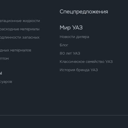
Спецпредложения
уатационные жидкости
Мир УАЗ
расходные материалы
Новости дилера
одлинности запасных
Блог
одных материалов
80 лет УАЗ
оптом
Классическое семейство УАЗ
История бренда УАЗ
ы
суаров