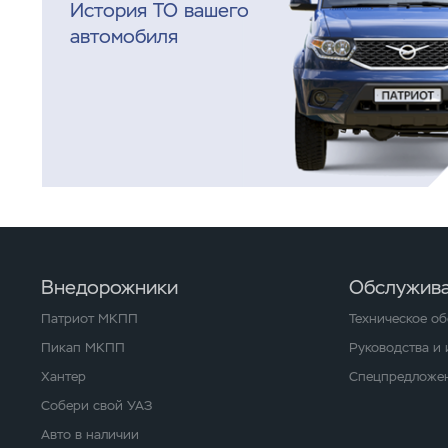
История ТО вашего
автомобиля
Внедорожники
Обслужива
Патриот МКПП
Техническое о
Пикап МКПП
Руководства и
Хантер
Спецпредложен
Собери свой УАЗ
Авто в наличии