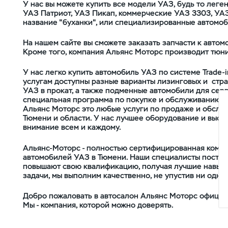
У нас вы можете купить все модели УАЗ, будь то лег
УАЗ Патриот, УАЗ Пикап, коммерческие УАЗ 3303, УАЗ
название "буханки", или специализированные автомоб
На нашем сайте вы сможете заказать запчасти к авто
Кроме того, компания Альянс Моторс производит тюн
У нас легко купить автомобиль УАЗ по системе Trade-
услугам доступны разные варианты лизинговых и стра
УАЗ в прокат, а также подменные автомобили для сер
специальная программа по покупке и обслуживанию 
Альянс Моторс это любые услуги по продаже и обслуж
Тюмени и области. У нас лучшее оборудование и выс
внимание всем и каждому.
Альянс-Моторс - полностью сертифицированная компа
автомобилей УАЗ в Тюмени. Наши специалисты постоя
повышают свою квалификацию, получая лучшие навыки
задачи, мы выполним качественно, не упустив ни одно
Добро пожаловать в автосалон Альянс Моторс официа
Мы - компания, которой можно доверять.