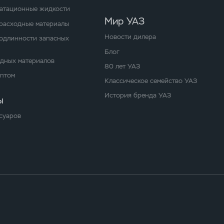
уатационные жидкости
Мир УАЗ
расходные материалы
Новости дилера
одлинности запасных
Блог
одных материалов
80 лет УАЗ
оптом
Классическое семейство УАЗ
История бренда УАЗ
ы
суаров