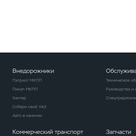
Внедорожники
Обслужива
Патриот МКПП
Техническое о
Пикап МКПП
Руководства и
Хантер
Спецпредложен
Собери свой УАЗ
Авто в наличии
Коммерческий транспорт
Запчасти