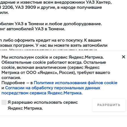
ендарные и известные всем внедорожники УАЗ Хантер,
 2206, УАЗ 3909 и другие, в народе получившие
или.
мобилям УАЗ в Тюмени и любое допоборудование.
инг автомобилей УАЗ в Тюмени.
in либо оформить кредит на его покупку. К вашим
ховых программ. У нас вы можете взять автомобили
виса. Нашим корпоративным клиентам доступна
автомобилей УАЗ в Тюмени.
Мы используем cookie и сервис Яндекс.Метрика.
иванию (в т.ч. гарантийному) автомобилей УАЗ в
Обязательные cookie работают всегда. Остальные
ококвалифицированные специалисты, мы уделяем
cookie, включая аналитические (сервис Яндекс
Метрика от ООО «Яндекс», Россия), требуют вашего
согласия.
ния для проведения работ по обслуживанию и ремонту
Подробнее — в
Политике использования файлов cookie
нно проходят обучение в группе компаний Соллерс и
и
Согласии на обработку персональных данных
 и совершенствуя их. Любые, даже самые амбициозные
посредством сервиса Яндекс.Метрика
.
й мелочи.
Я разрешаю использовать сервис
РАЗРЕШИТЬ
Яндекс Метрика.
льный дилер автомобилей УАЗ в Тюмени и области.