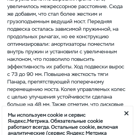
увеличилось межрессорное расстояние. Сюда
же добавим, что стал более жестким и
грузоподъемным ведущий мост. Передняя
подвеска осталась зависимой пружинной, на
продольных рычагах, но ее конструкцию
оптимизировали: амортизаторы поместили
внутрь пружин и установили с увеличенным
наклоном, что позволило повысить
эффективность их работы. Ход подвески вырос
с 73 до 90 мм. Повышена жесткость тяги
Панара, препятствующей поперечному
перемещению моста. Колея управляемых колес
с целью улучшения устойчивости сделана
больше на 48 мм. Также отметим, что дисковые
тормозные механизмы у УАЗ «Профи» теперь
Мы используем cookie и сервис
используются не только на передних, но и на
Яндекс.Метрика. Обязательные cookie
задних колесах. В ступицах ведущего моста
работают всегда. Остальные cookie, включая
аналитические (сервис Яндекс Метрика
нашли применение двухрядные подшипники