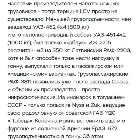
массовым производителем малотоннажных
грузовиков – ​тогда термина LCV просто не
существовало. Меньшей грузоподъемности, чем
вездеход УАЗ‑452 4х4 (800 кг)
и его неполноприводный собрат УАЗ‑451 4х2
(1000 кг), был только «каблук» ИЖ‑2715,
рассчитанный на 350 кг. Латвийский РАФ‑2203,
хотя и был способен тоже нести нагрузку в
тонну, выпускали только в пассажирском или
«медицинском» вариантах. Грузопассажирские
РАФ‑3311 появились уже после распада Союза,
и объемы их производства – ​просто
микроскопические. Из иномарок в тогдашнем
СССР – ​только польские Nysa и Zuk, ведущие
свою родословную от советской ГАЗ М20
«Победа». Конечно, можно вспомнить еще и о
фургоне из солнечной Армении ​ЕрАЗ‑672
грузоподъемностью в тонну. Об этом