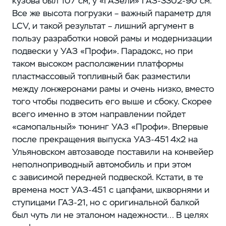
кузова был 107 см, у «ГАЗели» ГАЗ‑3302-90 см.
Все же высота погрузки – ​важный параметр для
LCV, и такой результат – ​лишний аргумент в
пользу разработки новой рамы и модернизации
подвески у УАЗ «Профи». Парадокс, но при
таком высоком расположении платформы
пластмассовый топливный бак разместили
между лонжеронами рамы и очень низко, вместо
того чтобы подвесить его выше и сбоку. Скорее
всего именно в этом направлении пойдет
«самопальный» тюнинг УАЗ «Профи». Впервые
после прекращения выпуска УАЗ‑451 4х2 на
Ульяновском автозаводе поставили на конвейер
неполноприводный автомобиль и при этом
с зависимой передней подвеской. Кстати, в те
времена мост УАЗ‑451 с цапфами, шкворнями и
ступицами ГАЗ‑21, но с оригинальной балкой
был чуть ли не эталоном надежности… В целях