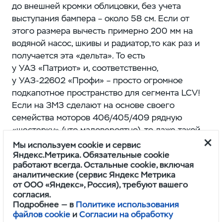
до внешней кромки облицовки, без учета
выступания бампера – ​около 58 см. Если от
этого размера вычесть примерно 200 мм на
водяной насос, шкивы и радиатор,то как раз и
получается эта «дельта». То есть
у УАЗ «Патриот» и, соответственно,
у УАЗ‑22602 «Профи» – ​просто огромное
подкапотное пространство для сегмента LCV!
Если на ЗМЗ сделают на основе своего
семейства моторов 406/405/409 рядную
«шестерку» (что маловероятно), то даже такой
длинный мотор легко поместится под капотом.
Мы используем cookie и сервис
Еще одна причина увеличенной длины – ​
Яндекс.Метрика. Обязательные cookie
работают всегда. Остальные cookie, включая
передняя ось, вынесенная вперед относительно
аналитические (сервис Яндекс Метрика
двигателя и переднего щита кабины. Совсем
от ООО «Яндекс», Россия), требуют вашего
немаленькие передние колеса спрятаны в
согласия.
крыльях и не «залезают» в кабину, как на
Подробнее — в
Политике использования
файлов cookie
и
Согласии на обработку
современных LCV. С учетом такого